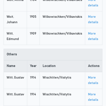
Woit, Minna
1904
Wilkowischken/Vilkaviskis
More
details
Woit,
1905
Wilkowischken/Vilkaviskis
More
Johann
details
Witt,
1909
Wilkowischken/Vilkaviskis
More
Edmund
details
Others
Name
Year
Location
Actions
Witt, Gustav
1914
Wischtiten/Vistytis
More
details
Witt, Gustav
1914
Wischtiten/Vistytis
More
details