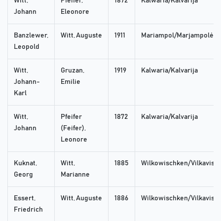
Witt,
Pfeifer,
1872
Kalwaria/Kalvarija
Johann
Eleonore
Banzlewer,
Witt, Auguste
1911
Mariampol/Marjampolė
Leopold
Witt,
Gruzan,
1919
Kalwaria/Kalvarija
Johann-
Emilie
Karl
Witt,
Pfeifer
1872
Kalwaria/Kalvarija
Johann
(Feifer),
Leonore
Kuknat,
Witt,
1885
Wilkowischken/Vilkaviski
Georg
Marianne
Essert,
Witt, Auguste
1886
Wilkowischken/Vilkaviski
Friedrich