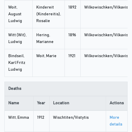
Woit,
Kindereit
1892
Wilkowischken/Vilkaviski
August
(Kindereitis),
Ludwig
Rosalie
Witt (Wit),
Hering,
1896
Wilkowischken/Vilkaviski
Ludwig
Marianne
Bindseil,
Woit, Marie
1921
Wilkowischken/Vilkaviski
Karl Fritz
Ludwig
Deaths
Name
Year
Location
Actions
Witt, Emma
1912
Wischtiten/Vistytis
More
details