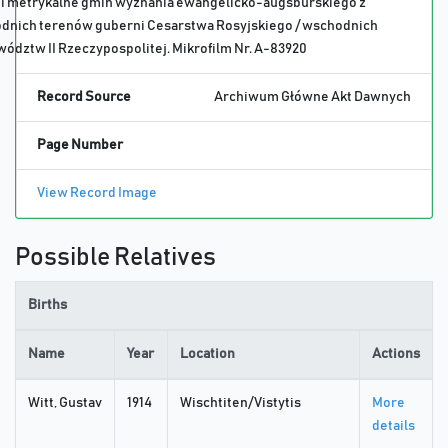
i metrykalne gmin wyznania ewangelicko-augsburskiego z
dnich terenów guberni Cesarstwa Rosyjskiego / wschodnich
ództw II Rzeczypospolitej. Mikrofilm Nr. A-83920
Record Source
Archiwum Główne Akt Dawnych
Page Number
View Record Image
Possible Relatives
Births
Name
Year
Location
Actions
Witt, Gustav
1914
Wischtiten/Vistytis
More
details