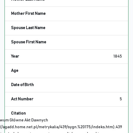
Mother First Name
Spouse Last Name
Spouse First Name
Year
1845
Age
Date of Birth
Act Number
5
Citation
iwum Główne Akt Dawnych
://agadd.home.net.pl/metrykalia/439/sygn.%20175/indeks.htm),439