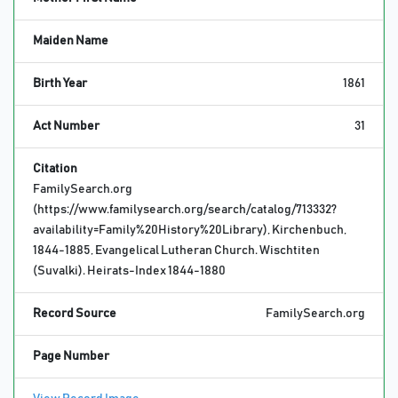
Maiden Name
Birth Year
1861
Act Number
31
Citation
FamilySearch.org
(https://www.familysearch.org/search/catalog/713332?
availability=Family%20History%20Library), Kirchenbuch,
1844-1885, Evangelical Lutheran Church. Wischtiten
(Suvalki). Heirats-Index 1844-1880
Record Source
FamilySearch.org
Page Number