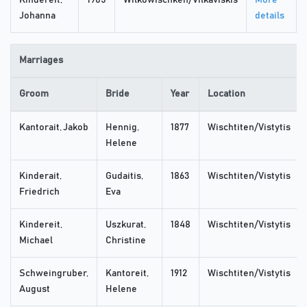
Kindereit,
1905
Wilkowischken/Vilkaviskis
More
Johanna
details
Marriages
Groom
Bride
Year
Location
Kantorait, Jakob
Hennig,
1877
Wischtiten/Vistytis
Helene
Kinderait,
Gudaitis,
1863
Wischtiten/Vistytis
Friedrich
Eva
Kindereit,
Uszkurat,
1848
Wischtiten/Vistytis
Michael
Christine
Schweingruber,
Kantoreit,
1912
Wischtiten/Vistytis
August
Helene