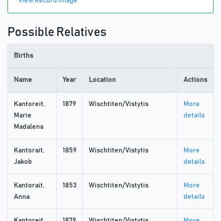
View Record Image
Possible Relatives
Births
Name
Year
Location
Actions
Kantoreit,
1879
Wischtiten/Vistytis
More
Marie
details
Madalena
Kantorait,
1859
Wischtiten/Vistytis
More
Jakob
details
Kantorait,
1853
Wischtiten/Vistytis
More
Anna
details
Kantoreit,
1879
Wischtiten/Vistytis
More