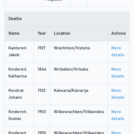
Deaths
Name
Year
Location
Actions
Kantoreit,
1927
Wischtiten/Vistytis
More
Jakob
details
Kindereit,
1844
Wirballen/Virbalis
More
Katharina
details
Kondrat,
1922
Kalwaria/Kalvarija
More
Johann
details
Kindereit,
1903
Wilkowischken/Vilkaviskis
More
Gustav
details
Kindereit,
1905
Wilkowischken/Vilkaviskis
More