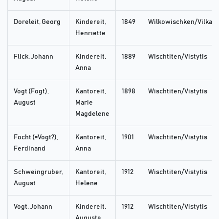
Doreleit, Georg
Kindereit,
1849
Wilkowischken/Vilkavi
Henriette
Flick, Johann
Kindereit,
1889
Wischtiten/Vistytis
Anna
Vogt (Fogt),
Kantoreit,
1898
Wischtiten/Vistytis
August
Marie
Magdelene
Focht (=Vogt?),
Kantoreit,
1901
Wischtiten/Vistytis
Ferdinand
Anna
Schweingruber,
Kantoreit,
1912
Wischtiten/Vistytis
August
Helene
Vogt, Johann
Kindereit,
1912
Wischtiten/Vistytis
Auguste