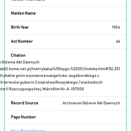
Maiden Name
Birth Year
1904
Act Number
66
Citation
 Główne Akt Dawnych
gadd2.home.net.pl/metrykalia/439/sygn.%20251/indeks.htm#76),251
trykalne gmin wyznania ewangelicko-augsburskiego z
h terenów guberni Cesarstwa Rosyjskiego / wschodnich
w II Rzeczypospolitej. Mikrofilm Nr. A-107000
Record Source
Archiwum Główne Akt Dawnych
Page Number