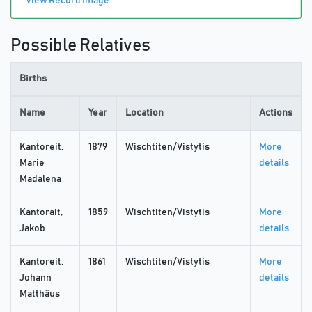
View Record Image
Possible Relatives
Births
Name
Year
Location
Actions
Kantoreit,
1879
Wischtiten/Vistytis
More
Marie
details
Madalena
Kantorait,
1859
Wischtiten/Vistytis
More
Jakob
details
Kantoreit,
1861
Wischtiten/Vistytis
More
Johann
details
Matthäus