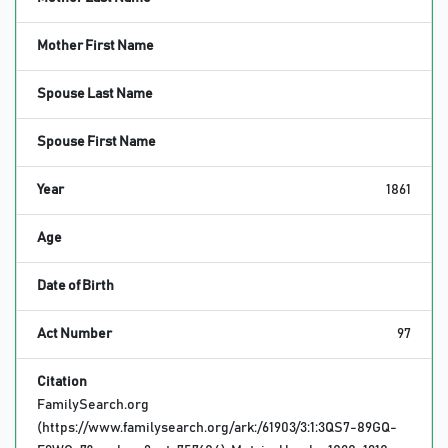
Mother First Name
Spouse Last Name
Spouse First Name
Year
1861
Age
Date of Birth
Act Number
97
Citation
FamilySearch.org
(https://www.familysearch.org/ark:/61903/3:1:3QS7-89GQ-