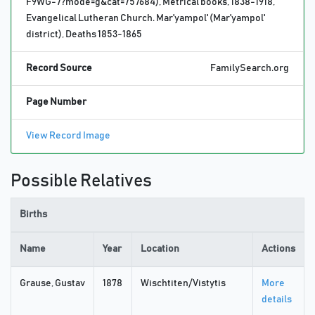
F9WG-7?mode=g&cat=757684), Metrical books, 1838-1918,
Evangelical Lutheran Church. Mar'yampol' (Mar'yampol'
district), Deaths 1853-1865
Record Source
FamilySearch.org
Page Number
View Record Image
Possible Relatives
Births
Name
Year
Location
Actions
Grause, Gustav
1878
Wischtiten/Vistytis
More
details