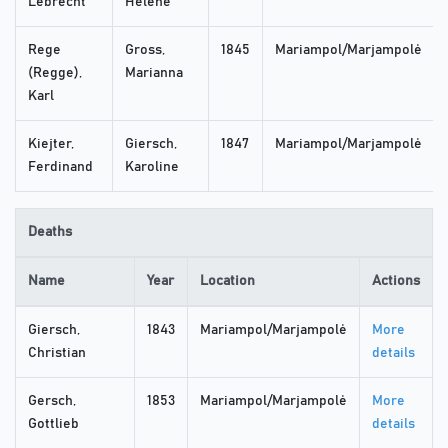
Lebrecht
Helene
Rege
Gross,
1845
Mariampol/Marjampolė
(Regge),
Marianna
Karl
Kiejter,
Giersch,
1847
Mariampol/Marjampolė
Ferdinand
Karoline
Deaths
Name
Year
Location
Actions
Giersch,
1843
Mariampol/Marjampolė
More
Christian
details
Gersch,
1853
Mariampol/Marjampolė
More
Gottlieb
details