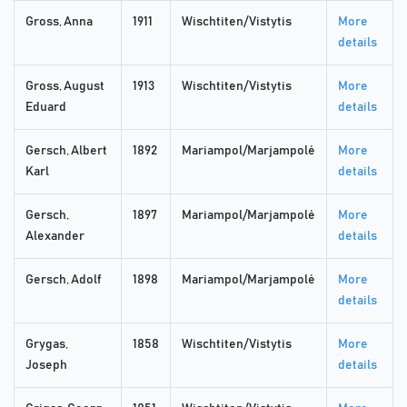
Gross, Anna
1911
Wischtiten/Vistytis
More
details
Gross, August
1913
Wischtiten/Vistytis
More
Eduard
details
Gersch, Albert
1892
Mariampol/Marjampolė
More
Karl
details
Gersch,
1897
Mariampol/Marjampolė
More
Alexander
details
Gersch, Adolf
1898
Mariampol/Marjampolė
More
details
Grygas,
1858
Wischtiten/Vistytis
More
Joseph
details