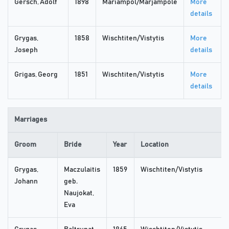
Gersch, Adolf
1898
Mariampol/Marjampolė
More
details
Grygas,
1858
Wischtiten/Vistytis
More
Joseph
details
Grigas, Georg
1851
Wischtiten/Vistytis
More
details
Marriages
Groom
Bride
Year
Location
Grygas,
Maczulaitis
1859
Wischtiten/Vistytis
Johann
geb.
Naujokat,
Eva