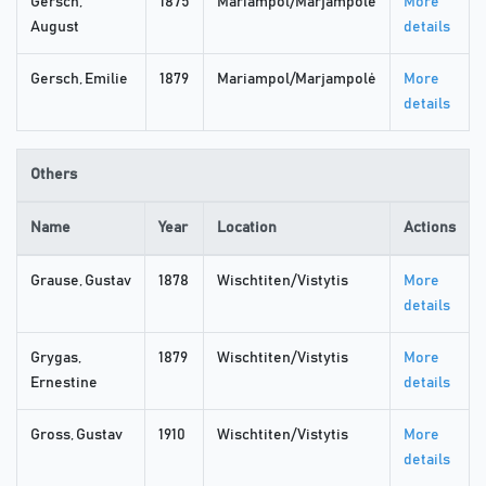
Gersch,
1875
Mariampol/Marjampolė
More
August
details
Gersch, Emilie
1879
Mariampol/Marjampolė
More
details
Others
Name
Year
Location
Actions
Grause, Gustav
1878
Wischtiten/Vistytis
More
details
Grygas,
1879
Wischtiten/Vistytis
More
Ernestine
details
Gross, Gustav
1910
Wischtiten/Vistytis
More
details