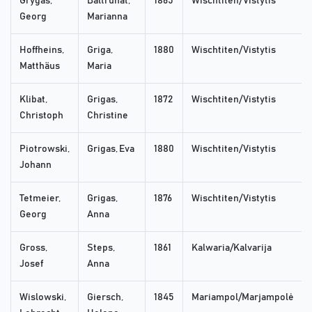
Grygas,
Baltrunat,
1865
Wischtiten/Vistytis
Georg
Marianna
Hoffheins,
Griga,
1880
Wischtiten/Vistytis
Matthäus
Maria
Klibat,
Grigas,
1872
Wischtiten/Vistytis
Christoph
Christine
Piotrowski,
Grigas, Eva
1880
Wischtiten/Vistytis
Johann
Tetmeier,
Grigas,
1876
Wischtiten/Vistytis
Georg
Anna
Gross,
Steps,
1861
Kalwaria/Kalvarija
Josef
Anna
Wislowski,
Giersch,
1845
Mariampol/Marjampolė